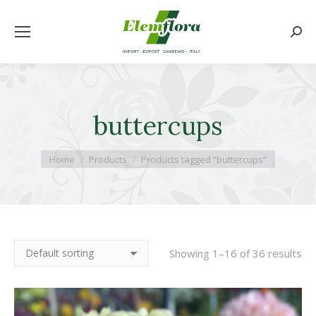
Searc
buttercups
You are here:
Home
Products
Products tagged “buttercups”
Showing 1–16 of 36 results