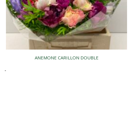
ANEMONE CARILLON DOUBLE
1
2
3
4
5
…
26
→
Cerca il prodotto