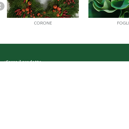
CORONE
FOGL
Cerca il prodotto
Bacche
Bouquet
Colorato