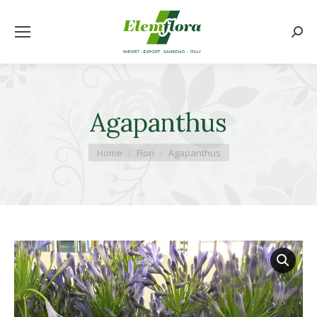
Cerca
Agapanthus
Tu sei qui:
Home
Fiori
Agapanthus