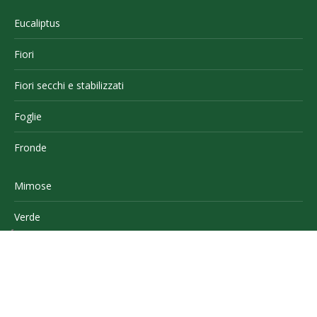
Eucaliptus
Fiori
Fiori secchi e stabilizzati
Foglie
Fronde
Mimose
Verde
Altro
CONTATTI
PRIVACY POLICY
COOKIE POLICY
CREDITS
ELEMFLORA - Via Quinto Mansuino, 14 - Sanremo - tel +39 0184