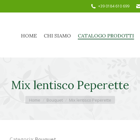
+39 0184 610 699
HOME
CHI SIAMO
CATALOGO PRODOTTI
HOME
CHI SIAMO
CATALOGO PRODOTTI
Mix lentisco Peperette
Tu sei qui:
Home
Bouquet
Mix lentisco Peperette
Categoria:
Bouquet