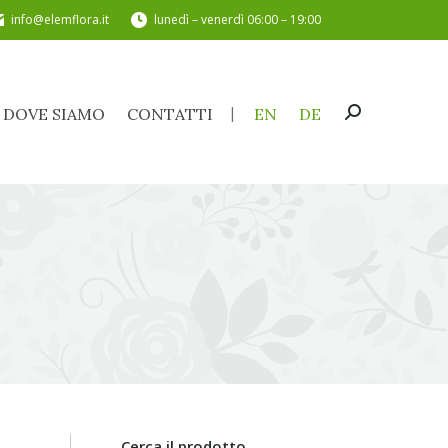
info@elemflora.it
lunedì – venerdì 06:00 – 19:00
DOVE SIAMO
CONTATTI
EN
DE
Cerca:
DOVE SIAMO
CONTATTI
EN
DE
Cerca:
Cerca il prodotto