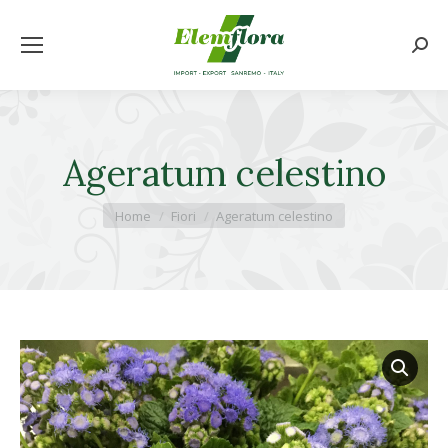
Cerca
Ageratum celestino
Tu sei qui:
Home
Fiori
Ageratum celestino