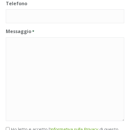
Telefono
Messaggio
*
Accettazione
Ho letto e accetto l'
informativa sulla Privacy
di questo