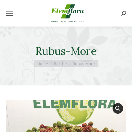
Cerca
Rubus-More
Tu sei qui:
Home
Bacche
Rubus-More