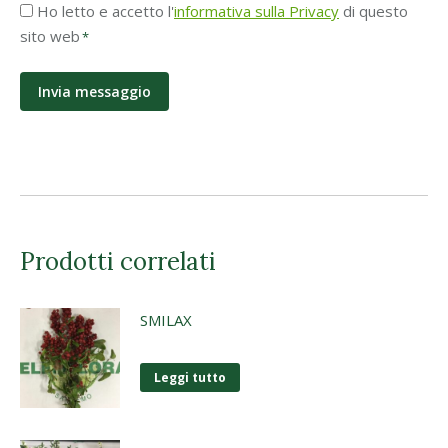
Accettazione
Ho letto e accetto l'
informativa sulla Privacy
di questo
Privacy
sito web
*
*
Prodotti correlati
SMILAX
Leggi tutto