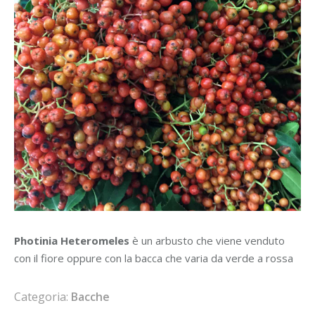
Photinia Heteromeles
è un arbusto che viene venduto
con il fiore oppure con la bacca che varia da verde a rossa
Categoria:
Bacche