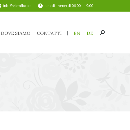
info@elemflora.it
lunedì – venerdì 06:00 – 19:00
DOVE SIAMO
CONTATTI
EN
DE
Cerca:
DOVE SIAMO
CONTATTI
EN
DE
Cerca: