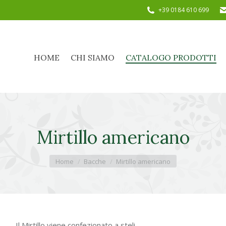
+39 0184 610 699
HOME
CHI SIAMO
CATALOGO PRODOTTI
HOME
CHI SIAMO
CATALOGO PRODOTTI
Mirtillo americano
Tu sei qui:
Home
Bacche
Mirtillo americano
Il Mirtillo viene confezionato a steli.