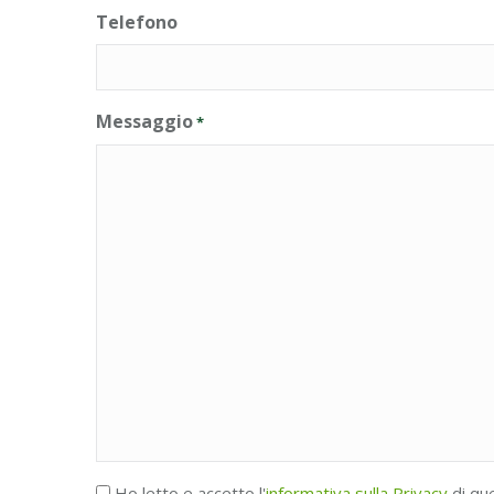
Telefono
Messaggio
*
Accettazione
Ho letto e accetto l'
informativa sulla Privacy
di qu