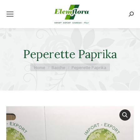
Cerca
Peperette Paprika
Tu sei qui:
Home
Bacche
Peperette Paprika