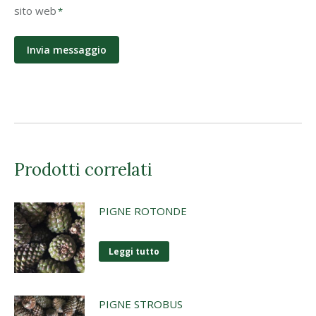
Privacy
sito web
*
*
Prodotti correlati
PIGNE ROTONDE
Leggi tutto
PIGNE STROBUS