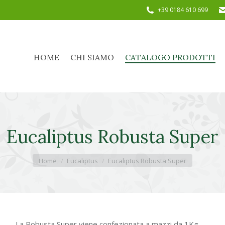
+39 0184 610 699
HOME
CHI SIAMO
CATALOGO PRODOTTI
HOME
CHI SIAMO
CATALOGO PRODOTTI
Eucaliptus Robusta Super
Tu sei qui:
Home
Eucaliptus
Eucaliptus Robusta Super
La Robusta Super viene confezionata a mazzi da 1Kg