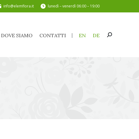
info@elemflora.it
lunedì – venerdì 06:00 – 19:00
DOVE SIAMO
CONTATTI
EN
DE
Cerca:
DOVE SIAMO
CONTATTI
EN
DE
Cerca: