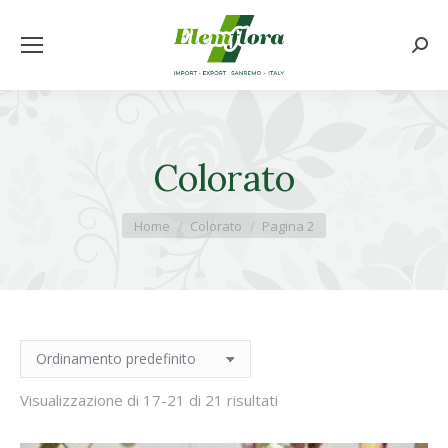
Cerca
Colorato
Tu sei qui:
Home
Colorato
Pagina 2
Visualizzazione di 17-21 di 21 risultati