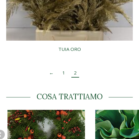
TUIA ORO
←
1
2
COSA TRATTIAMO