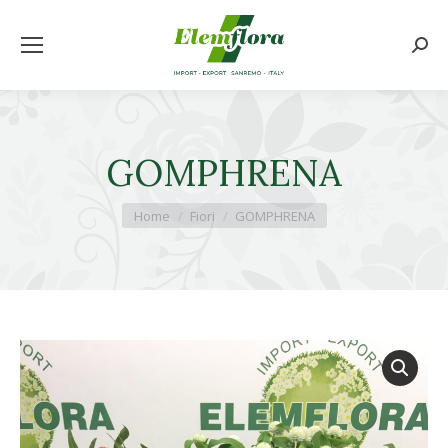
Cerca
GOMPHRENA
Tu sei qui:
Home
Fiori
GOMPHRENA