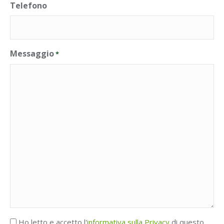
Telefono
Messaggio
*
Accettazione
Ho letto e accetto l'
informativa sulla Privacy
di questo