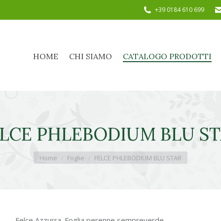
+39 0184 610 699
HOME
CHI SIAMO
CATALOGO PRODOTTI
HOME
CHI SIAMO
CATALOGO PRODOTTI
LCE PHLEBODIUM BLU S
Tu sei qui:
Home
Foglie
FELCE PHLEBODIUM BLU STAR
Felce Azzurra. Foglia perenne sempreverde