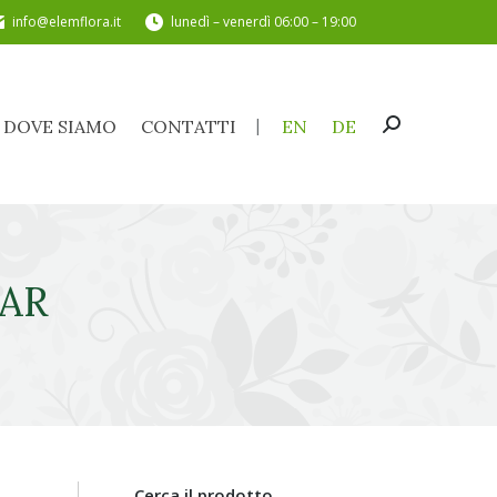
info@elemflora.it
lunedì – venerdì 06:00 – 19:00
DOVE SIAMO
CONTATTI
EN
DE
Cerca:
DOVE SIAMO
CONTATTI
EN
DE
Cerca:
TAR
Cerca il prodotto