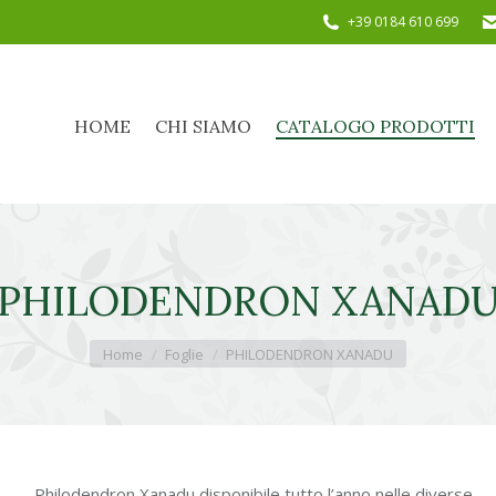
+39 0184 610 699
HOME
CHI SIAMO
CATALOGO PRODOTTI
HOME
CHI SIAMO
CATALOGO PRODOTTI
PHILODENDRON XANAD
Tu sei qui:
Home
Foglie
PHILODENDRON XANADU
Philodendron Xanadu disponibile tutto l’anno nelle diverse