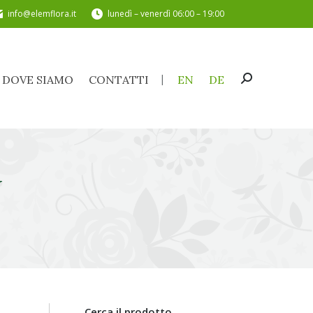
info@elemflora.it
lunedì – venerdì 06:00 – 19:00
DOVE SIAMO
CONTATTI
EN
DE
Cerca:
DOVE SIAMO
CONTATTI
EN
DE
Cerca:
U
Cerca il prodotto