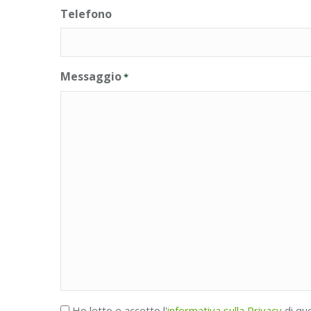
Telefono
Messaggio
*
Accettazione
Ho letto e accetto l'
informativa sulla Privacy
di qu