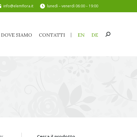
info@elemflora.it
lunedì – venerdì 06:00 – 19:00
DOVE SIAMO
CONTATTI
EN
DE
Cerca:
DOVE SIAMO
CONTATTI
EN
DE
Cerca:
gr
Cerca il prodotto