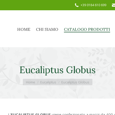
+39 0184 610 699
HOME
CHI SIAMO
CATALOGO PRODOTTI
HOME
CHI SIAMO
CATALOGO PRODOTTI
Eucaliptus Globus
Tu sei qui:
Home
Eucaliptus
Eucaliptus Globus
L’
EUCALIPTUS GLOBUS
viene confezionato a mazzi da 400 