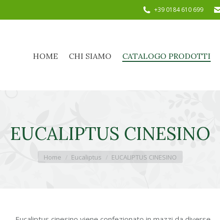
+39 0184 610 699
HOME
CHI SIAMO
CATALOGO PRODOTTI
HOME
CHI SIAMO
CATALOGO PRODOTTI
EUCALIPTUS CINESINO
Tu sei qui:
Home
Eucaliptus
EUCALIPTUS CINESINO
Eucaliptus cinesino viene confezionato in mazzi da diverse