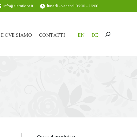
info@elemflora.it
lunedì – venerdì 06:00 – 19:00
DOVE SIAMO
CONTATTI
EN
DE
Cerca:
DOVE SIAMO
CONTATTI
EN
DE
Cerca:
Cerca il prodotto