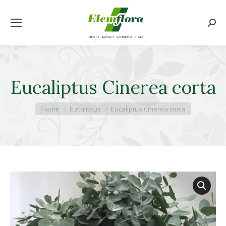
Cerca
Eucaliptus Cinerea corta
Tu sei qui:
Home
Eucaliptus
Eucaliptus Cinerea corta