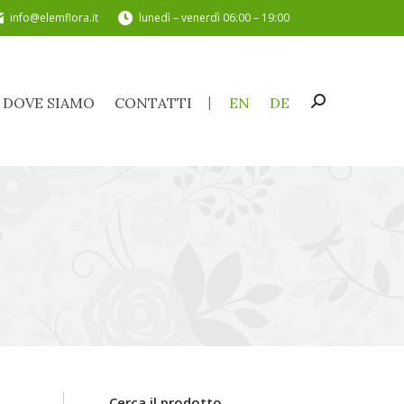
info@elemflora.it
lunedì – venerdì 06:00 – 19:00
DOVE SIAMO
CONTATTI
EN
DE
Cerca:
DOVE SIAMO
CONTATTI
EN
DE
Cerca:
Cerca il prodotto