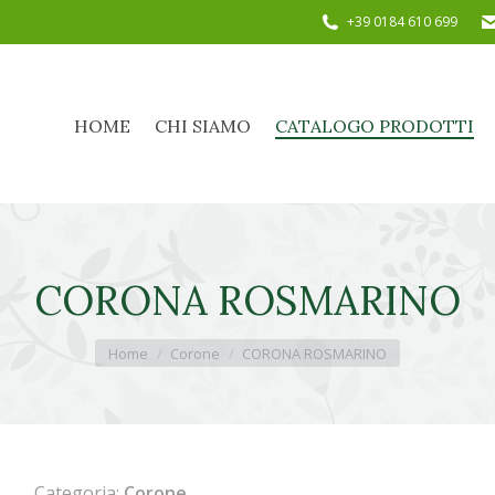
+39 0184 610 699
HOME
CHI SIAMO
CATALOGO PRODOTTI
HOME
CHI SIAMO
CATALOGO PRODOTTI
CORONA ROSMARINO
Tu sei qui:
Home
Corone
CORONA ROSMARINO
Categoria:
Corone