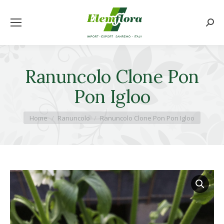
Cerca
Ranuncolo Clone Pon
Pon Igloo
Tu sei qui:
Home
Ranuncolo
Ranuncolo Clone Pon Pon Igloo