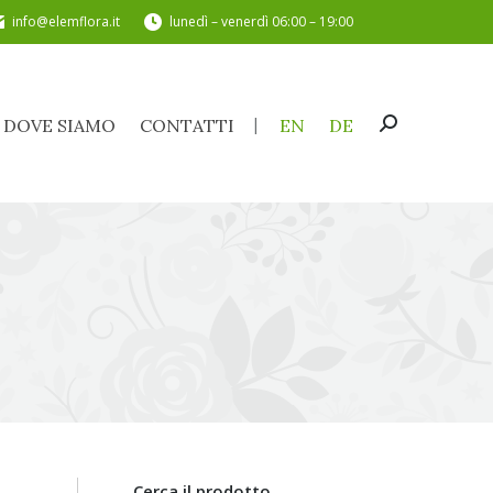
info@elemflora.it
lunedì – venerdì 06:00 – 19:00
DOVE SIAMO
CONTATTI
EN
DE
Cerca:
DOVE SIAMO
CONTATTI
EN
DE
Cerca:
Cerca il prodotto