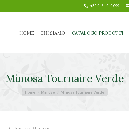
+39 0184 610 699
HOME
CHI SIAMO
CATALOGO PRODOTTI
HOME
CHI SIAMO
CATALOGO PRODOTTI
Mimosa Tournaire Verde
Tu sei qui:
Home
Mimose
Mimosa Tournaire Verde
Categoria:
Mimose