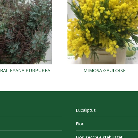
BAILEYANA PURPUREA
MIMOSA GAULOISE
Eucaliptus
Fiori
Fiori secchi e stabilizzati