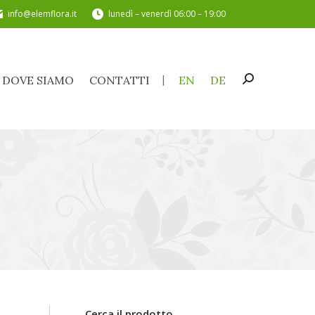
info@elemflora.it
lunedì – venerdì 06:00 – 19:00
DOVE SIAMO
CONTATTI
EN
DE
Cerca:
DOVE SIAMO
CONTATTI
EN
DE
Cerca:
Cerca il prodotto