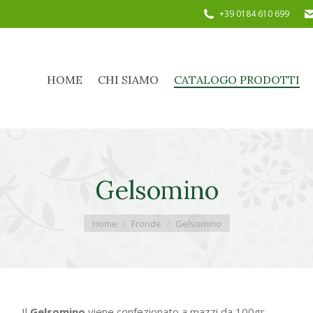
+39 0184 610 699
HOME
CHI SIAMO
CATALOGO PRODOTTI
HOME
CHI SIAMO
CATALOGO PRODOTTI
Gelsomino
Tu sei qui:
Home
Fronde
Gelsomino
Il
Gelsomino
viene confezionato a mazzi da 100gr