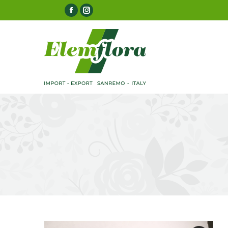
Facebook
Instagram
page
page
opens
opens
in
in
new
new
window
window