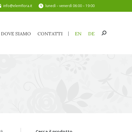
info@elemflora.it
lunedì – venerdì 06:00 – 19:00
DOVE SIAMO
CONTATTI
EN
DE
Cerca:
DOVE SIAMO
CONTATTI
EN
DE
Cerca:
di
Cerca il prodotto