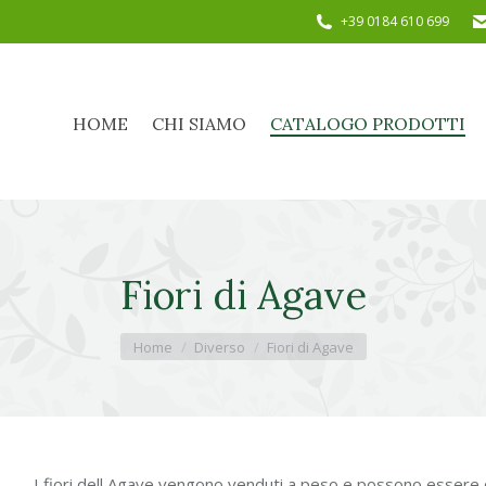
+39 0184 610 699
HOME
CHI SIAMO
CATALOGO PRODOTTI
HOME
CHI SIAMO
CATALOGO PRODOTTI
Fiori di Agave
Tu sei qui:
Home
Diverso
Fiori di Agave
I fiori dell Agave vengono venduti a peso e possono essere 