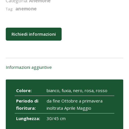
Categoria:
Anemone
Tag:
anemone
Richiedi informazioni
Informazioni aggiuntive
Colore:
bianco, fuxia, nero, rosa, rosso
Periodo di
da fine Ottobre a primavera
fioritura:
inoltrata Aprile Maggio
Lunghezza:
30/45 cm