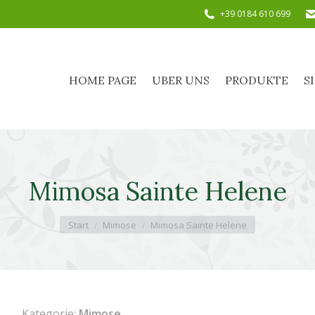
+39 0184 610 699
HOME PAGE
UBER UNS
PRODUKTE
HOME PAGE
UBER UNS
PRODUKTE
S
Mimosa Sainte Helene
Sie befinden sich hier:
Start
Mimose
Mimosa Sainte Helene
Kategorie:
Mimose