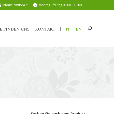
info@elemflora.it
montag - freitag 06:00 – 19:00
SIE FINDEN UNS
KONTAKT
IT
EN
Search:
IE FINDEN UNS
KONTAKT
IT
EN
Search:
Suchen Sie nach dem Produkt