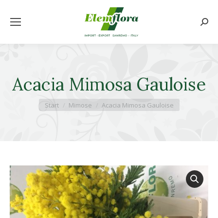
Searc
Acacia Mimosa Gauloise
Sie befinden sich hier:
Start
Mimose
Acacia Mimosa Gauloise