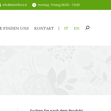
info@elemflora.it
montag - freitag 06:00 – 19:00
SIE FINDEN UNS
KONTAKT
IT
EN
Search:
IE FINDEN UNS
KONTAKT
IT
EN
Search:
Suchen Sie nach dem Produkt