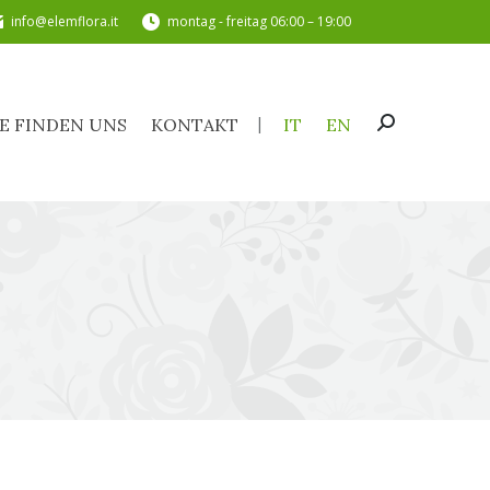
info@elemflora.it
montag - freitag 06:00 – 19:00
SIE FINDEN UNS
KONTAKT
IT
EN
Search:
IE FINDEN UNS
KONTAKT
IT
EN
Search: