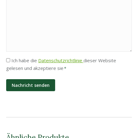
Privatsphäre
Ich habe die
Datenschutzrichtlinie
dieser Website
gelesen und akzeptiere sie
*
*
Ähnliche Produkte