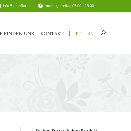
info@elemflora.it
montag - freitag 06:00 – 19:00
SIE FINDEN UNS
KONTAKT
IT
EN
Search:
IE FINDEN UNS
KONTAKT
IT
EN
Search:
Z
Suchen Sie nach dem Produkt