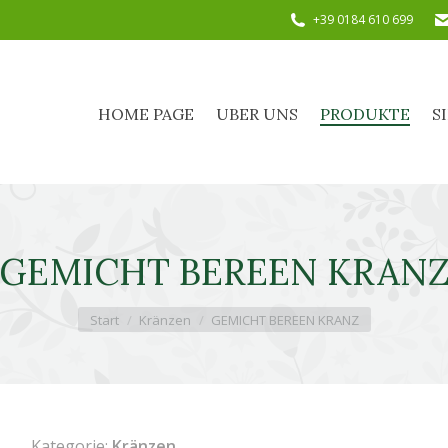
+39 0184 610 699
HOME PAGE
UBER UNS
PRODUKTE
HOME PAGE
UBER UNS
PRODUKTE
S
GEMICHT BEREEN KRAN
Sie befinden sich hier:
Start
Kränzen
GEMICHT BEREEN KRANZ
Kategorie:
Kränzen