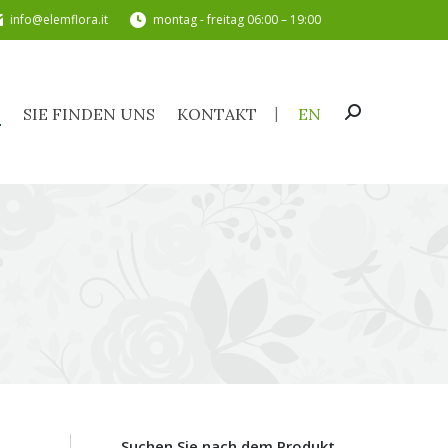
info@elemflora.it
montag - freitag 06:00 – 19:00
TE
SIE FINDEN UNS
KONTAKT
EN
Search:
E
SIE FINDEN UNS
KONTAKT
EN
Search:
Suchen Sie nach dem Produkt