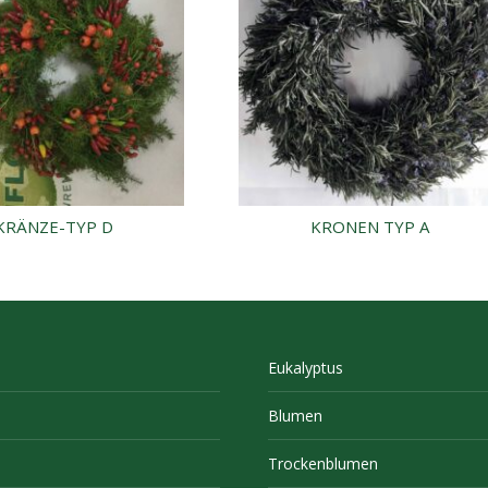
KRÄNZE-TYP D
KRONEN TYP A
Eukalyptus
Blumen
Trockenblumen