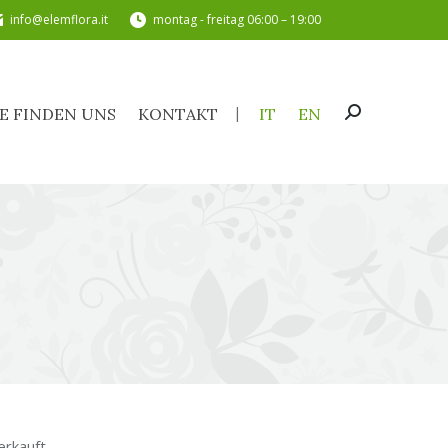
info@elemflora.it
montag - freitag 06:00 – 19:00
SIE FINDEN UNS
KONTAKT
IT
EN
Search:
IE FINDEN UNS
KONTAKT
IT
EN
Search:
erkauft