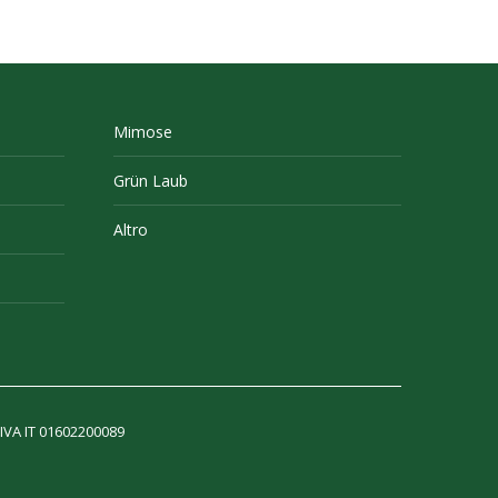
Mimose
Grün Laub
Altro
 IVA IT 01602200089