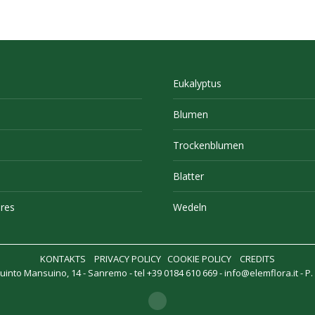
Eukalyptus
Blumen
Trockenblumen
Blatter
res
Wedeln
KONTAKTS
PRIVACY POLICY
COOKIE POLICY
CREDITS
into Mansuino, 14 - Sanremo - tel +39 0184 610 669 -
info@elemflora.it
- P.