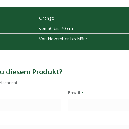
Orange
von 50 bis 70 cm
Von November bis März
u diesem Produkt?
Nachricht
Email
*