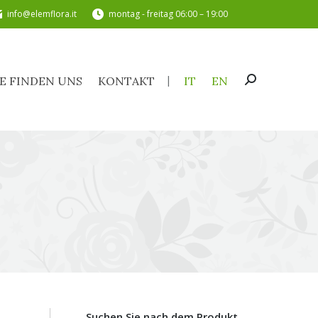
info@elemflora.it
montag - freitag 06:00 – 19:00
SIE FINDEN UNS
KONTAKT
IT
EN
Search:
IE FINDEN UNS
KONTAKT
IT
EN
Search:
Suchen Sie nach dem Produkt