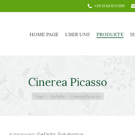
+39 0184 610 699
HOME PAGE
UBER UNS
PRODUKTE
HOME PAGE
UBER UNS
PRODUKTE
S
Cinerea Picasso
Sie befinden sich hier:
Start
Gefärbt
Cinerea Picasso
Kategorien:
Gefärbt
,
Eukalyptus